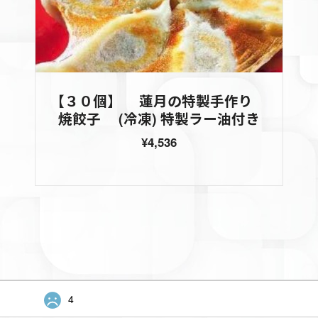
【３０個】 蓮月の特製手作り
焼餃子 (冷凍) 特製ラー油付き
¥4,536
4