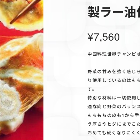
製ラー油
¥7,560
中国料理世界チャンピ
野菜の甘みを強く感じ
り使用しているのはも
す。
特別な材料は一切使用
適な肉と野菜のバラン
もちもちの皮も1から
う厚さやヒダにまでこだ
冷めても硬くなりにく