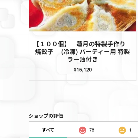
【１００個】 蓮月の特製手作り
焼餃子 (冷凍) パーティー用 特製
ラー油付き
¥15,120
ショップの評価
すべて
78
1