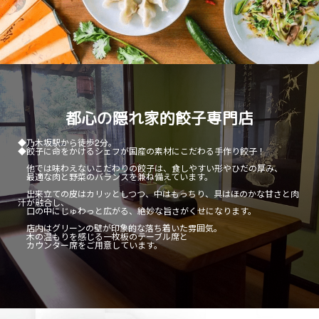
都心の隠れ家的餃子専門店
◆乃木坂駅から徒歩2分。
◆餃子に命をかけるシェフが国産の素材にこだわる手作り餃子！
他では味わえないこだわりの餃子は、食しやすい形やひだの厚み、
最適な肉と野菜のバランスを兼ね備えています。
出来立ての皮はカリッとしつつ、中はもっちり、具はほのかな甘さと肉
汁が融合し、
口の中にじゅわっと広がる、絶妙な旨さがくせになります。
店内はグリーンの壁が印象的な落ち着いた雰囲気。
木の温もりを感じる一枚板のテーブル席と
カウンター席をご用意しています。